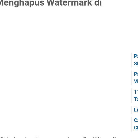
Menghapus Watermark di
P
S
P
V
1
T
L
C
C