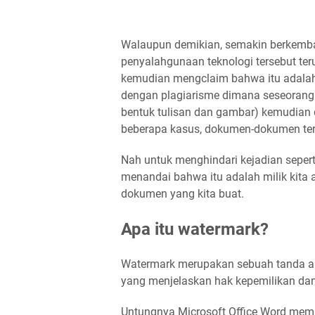
Walaupun demikian, semakin berkemba
penyalahgunaan teknologi tersebut t
kemudian mengclaim bahwa itu adalah m
dengan plagiarisme dimana seseorang 
bentuk tulisan dan gambar) kemudian 
beberapa kasus, dokumen-dokumen ters
Nah untuk menghindari kejadian seperti
menandai bahwa itu adalah milik kit
dokumen yang kita buat.
Apa itu watermark?
Watermark merupakan sebuah tanda air
yang menjelaskan hak kepemilikan dan
Untungnya Microsoft Office Word memi