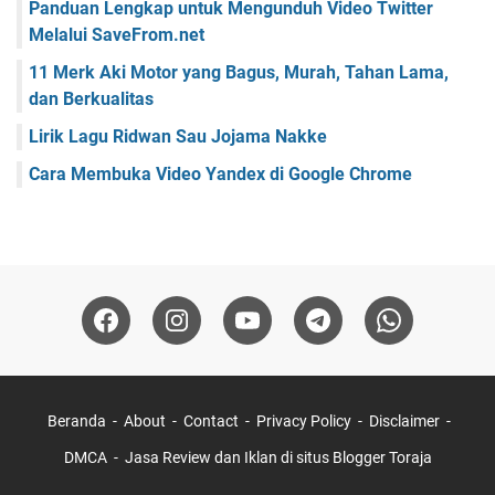
Panduan Lengkap untuk Mengunduh Video Twitter
Melalui SaveFrom.net
11 Merk Aki Motor yang Bagus, Murah, Tahan Lama,
dan Berkualitas
Lirik Lagu Ridwan Sau Jojama Nakke
Cara Membuka Video Yandex di Google Chrome
Beranda
About
Contact
Privacy Policy
Disclaimer
DMCA
Jasa Review dan Iklan di situs Blogger Toraja