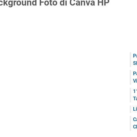
kground Foto di Canva HP
P
S
P
V
1
T
L
C
C