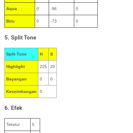
Aqua
0
-96
0
Biru
0
-73
0
5. Split Tone
Split Tone
H
S
Highlight
225
20
Bayangan
0
0
Keseimbangan
0
6. Efek
Tekstur
5