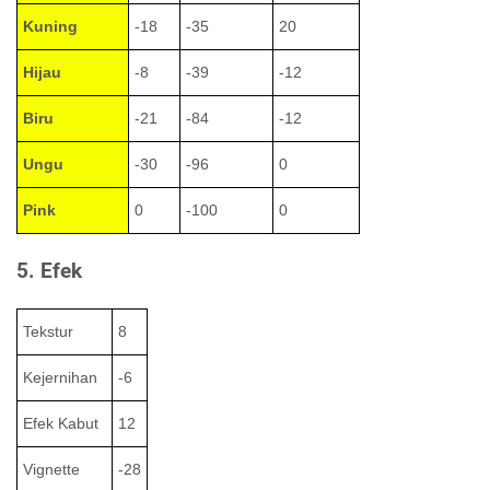
Kuning
-18
-35
20
Hijau
-8
-39
-12
Biru
-21
-84
-12
Ungu
-30
-96
0
Pink
0
-100
0
5. Efek
Tekstur
8
Kejernihan
-6
Efek Kabut
12
Vignette
-28