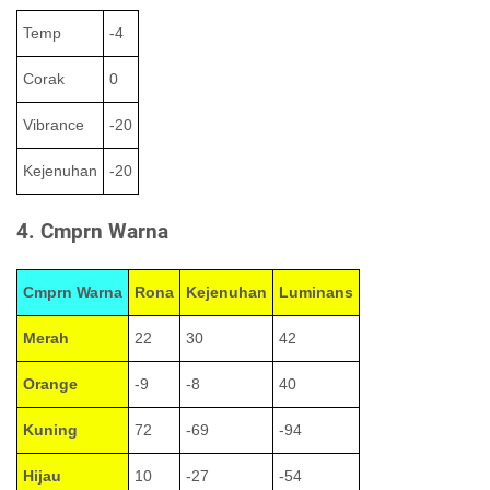
Temp
-4
Corak
0
Vibrance
-20
Kejenuhan
-20
4. Cmprn Warna
Cmprn Warna
Rona
Kejenuhan
Luminans
Merah
22
30
42
Orange
-9
-8
40
Kuning
72
-69
-94
Hijau
10
-27
-54