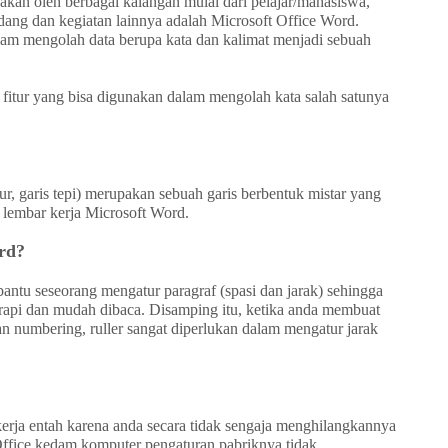
nakan oleh berbagai kalangan mulai dari pelajar/mahasiswa,
ang dan kegiatan lainnya adalah Microsoft Office Word.
lam mengolah data berupa kata dan kalimat menjadi sebuah
 fitur yang bisa digunakan dalam mengolah kata salah satunya
kur, garis tepi) merupakan sebuah garis berbentuk mistar yang
da lembar kerja Microsoft Word.
rd?
tu seseorang mengatur paragraf (spasi dan jarak) sehingga
 rapi dan mudah dibaca. Disamping itu, ketika anda membuat
an numbering, ruller sangat diperlukan dalam mengatur jarak
 kerja entah karena anda secara tidak sengaja menghilangkannya
Office kedam komputer pengaturan pabriknya tidak