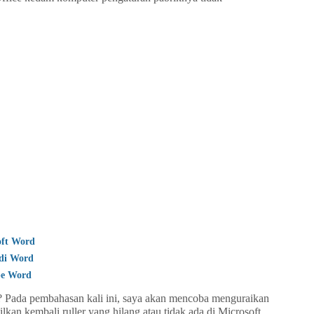
oft Word
di Word
pe Word
t? Pada pembahasan kali ini, saya akan mencoba menguraikan
kan kembali ruller yang hilang atau tidak ada di Microsoft