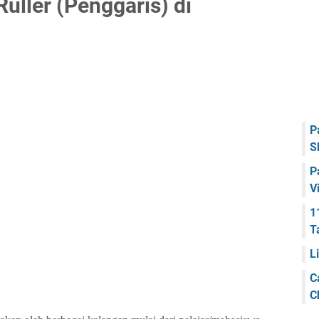
ller (Penggaris) di
P
S
P
V
1
T
L
C
C