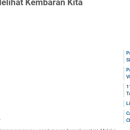
Melihat Kembaran Kita
P
S
P
V
1
T
L
C
.
C