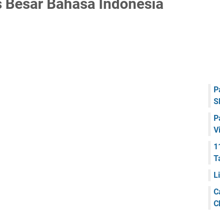
 Besar Bahasa Indonesia
P
S
P
V
1
T
L
C
C