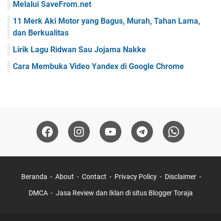
Melalui SaveFrom.net
11 Merk Aki Motor yang Bagus, Murah, Tahan Lama,
dan Berkualitas
Lirik Lagu Ridwan Sau Jojama Nakke
Cara Membuka Video Yandex di Google Chrome
Beranda
About
Contact
Privacy Policy
Disclaimer
DMCA
Jasa Review dan Iklan di situs Blogger Toraja