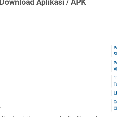
Download Aplikasi / APK
P
S
P
V
1
T
L
C
.
C