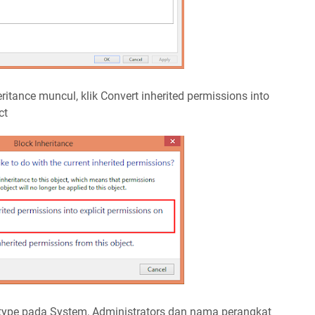
eritance muncul, klik Convert inherited permissions into
ct
ype pada System, Administrators dan nama perangkat