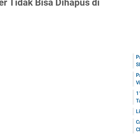
der Tidak Bisa Dihapus di
P
S
P
V
1
T
L
C
C