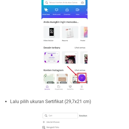
Lalu pilih ukuran Sertifikat (29,7x21 cm)