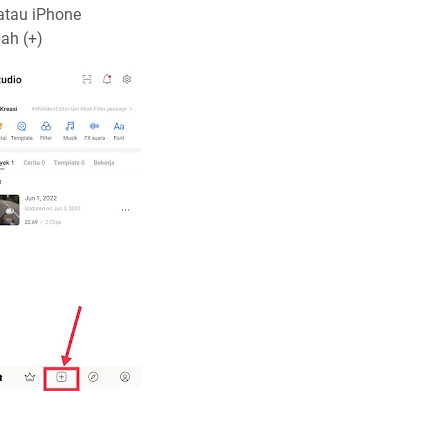
 atau iPhone
bah (+)