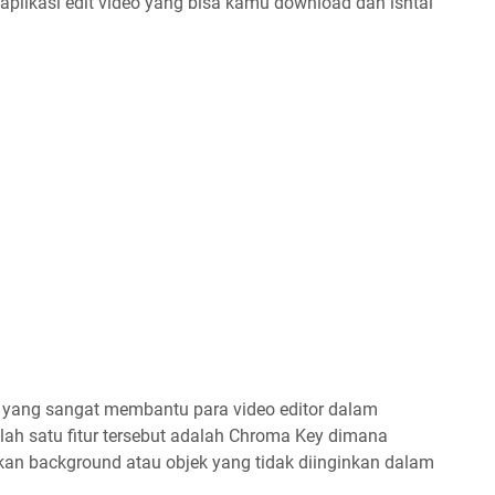
aplikasi edit video yang bisa kamu download dan isntal
tur yang sangat membantu para video editor dalam
alah satu fitur tersebut adalah Chroma Key dimana
kan background atau objek yang tidak diinginkan dalam