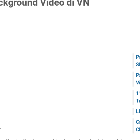
kground Video di VN
P
S
P
V
1
T
L
C
.
C