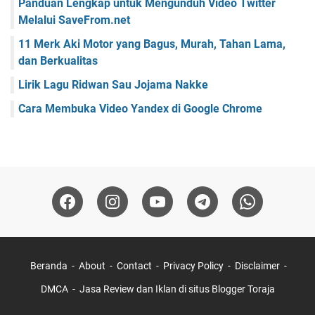
Panduan Lengkap untuk Mengunduh Video Twitter
Melalui SaveFrom.net
11 Merk Aki Motor yang Bagus, Murah, Tahan Lama,
dan Berkualitas
Lirik Lagu Ridwan Sau Jojama Nakke
Cara Membuka Video Yandex di Google Chrome
Beranda
About
Contact
Privacy Policy
Disclaimer
DMCA
Jasa Review dan Iklan di situs Blogger Toraja