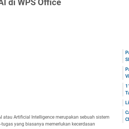
I di WPS Office
P
S
P
V
1
T
L
C
 atau Artificial Intelligence merupakan sebuah sistem
C
-tugas yang biasanya memerlukan kecerdasan