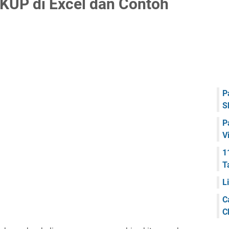
UP di Excel dan Contoh
P
S
P
V
1
T
L
C
C