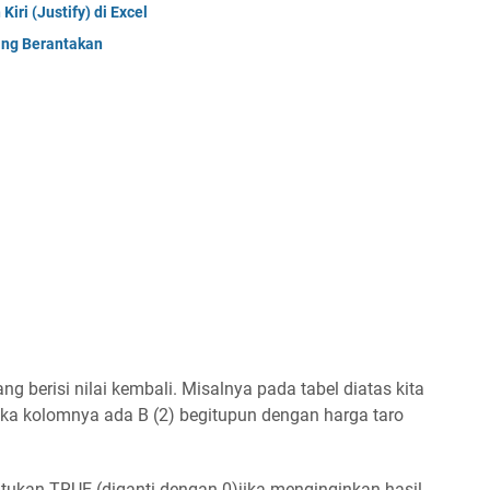
ri (Justify) di Excel
yang Berantakan
 berisi nilai kembali. Misalnya pada tabel diatas kita
ka kolomnya ada B (2) begitupun dengan harga taro
ukan TRUE (diganti dengan 0)jika menginginkan hasil