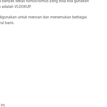
da banyak sekali rumus-rumus yang bisa kita gunakan
ya adalah VLOOKUP.
igunakan untuk mencari dan menemukan berbagai
ut baris.
ini.