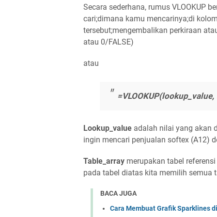
Secara sederhana, rumus VLOOKUP ber
cari;dimana kamu mencarinya;di kolom
tersebut;mengembalikan perkiraan ata
atau 0/FALSE)
atau
=VLOOKUP(lookup_value, t
Lookup_value
adalah nilai yang akan di
ingin mencari penjualan softex (A12) 
Table_array
merupakan tabel referensi
pada tabel diatas kita memilih semua 
BACA JUGA
Cara Membuat Grafik Sparklines di