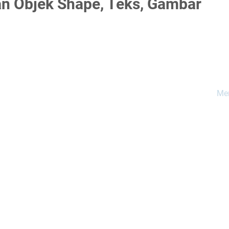
 Objek Shape, Teks, Gambar
Mem