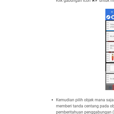
Klik gabungan icon ✖✔ untuk me
Kemudian pilih objek mana saja
memberi tanda centang pada obj
pemberitahuan penggabungan (m