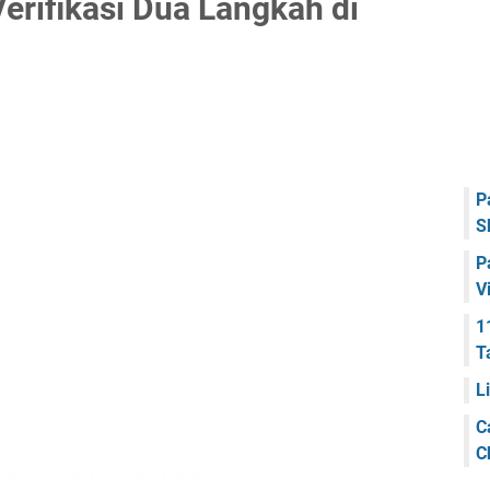
erifikasi Dua Langkah di
P
S
P
V
1
T
L
C
C