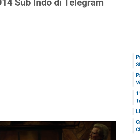
14 Sub Indo di Telegram
P
S
P
V
1
T
L
C
C