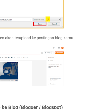
eo akan terupload ke postingan blog kamu.
ke Blog (Blogger / Blogspot)