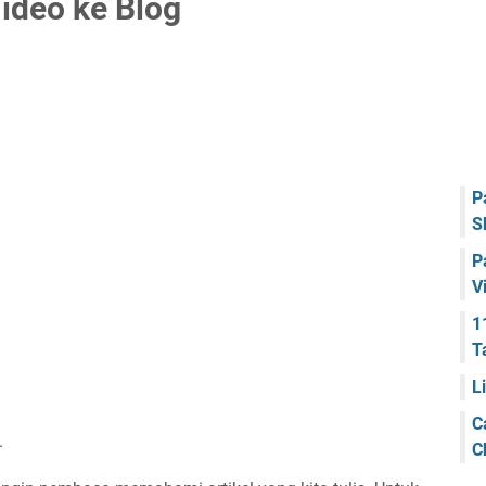
deo ke Blog
P
S
P
V
1
T
L
C
.
C