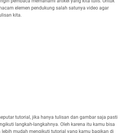
a ingin pembaca memahami artikel yang kita tulis. Untuk
macam elemen pendukung salah satunya video agar
isan kita.
putar tutorial, jika hanya tulisan dan gambar saja pasti
ikuti langkah-langkahnya. Oleh karena itu kamu bisa
ebih mudah mengikuti tutorial yang kamu bagikan di